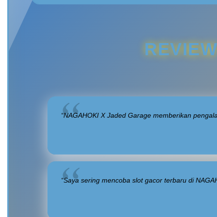
REVIEW
“NAGAHOKI X Jaded Garage memberikan pengalama
“Saya sering mencoba slot gacor terbaru di NAGAHO