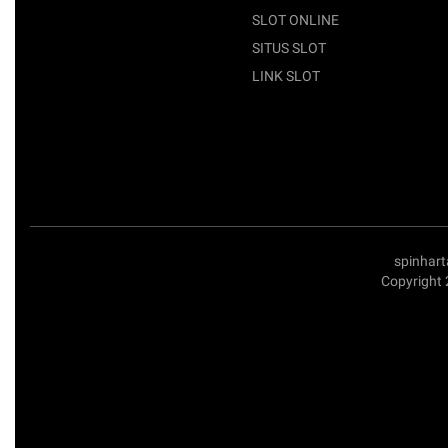
SLOT ONLINE
SITUS SLOT
LINK SLOT
spinhart
Copyright 