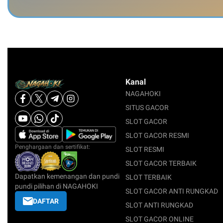
Kanal
NAGAHOKI
SITUS GACOR
SLOT GACOR
SLOT GACOR RESMI
Penghargaan dan sertifikat:
SLOT RESMI
SLOT GACOR TERBAIK
Dapatkan kemenangan dan pundi
SLOT TERBAIK
pundi pilihan di NAGAHOKI
SLOT GACOR ANTI RUNGKAD
DAFTAR
SLOT ANTI RUNGKAD
SLOT GACOR ONLINE