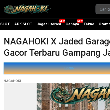
SLOT
APK SLOT
Jagat Literasi
Cahaya
Tekno
Otomo
NAGAHOKI X Jaded Garage: 
Gacor Terbaru Gampang J
LOGIN
NAGAHOKI